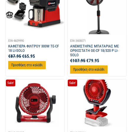
EIN-4609990
EIN-3408071
ΚΑΦΕΤΙΕΡΑ ΦΙΛΤΡΟΥ 300W TE-CF
ΑΝΕΜΙΣΤΗΡΑΣ ΜΠΑΤΑΡΙΑΣ ΜΕ
18 LI-SOLO
ΟΡΘΟΣΤΑΤΗ GE-CF 18/320 P LI-
SOLO
€
87.95
€
65.95
€
107.95
€
79.95
Προσθήκη στο καλάθι
Προσθήκη στο καλάθι
Sale!
Sale!