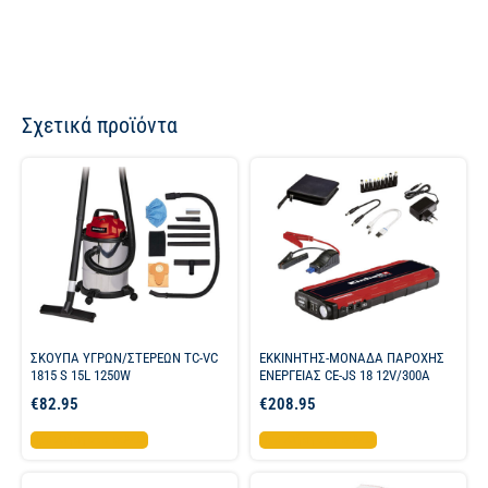
Σχετικά προϊόντα
ΣΚΟΥΠΑ ΥΓΡΩΝ/ΣΤΕΡΕΩΝ TC-VC
ΕΚΚΙΝΗΤΗΣ-ΜΟΝΑΔΑ ΠΑΡΟΧΗΣ
1815 S 15L 1250W
ΕΝΕΡΓΕΙΑΣ CE-JS 18 12V/300A
€
82.95
€
208.95
Προσθήκη στο καλάθι
Προσθήκη στο καλάθι