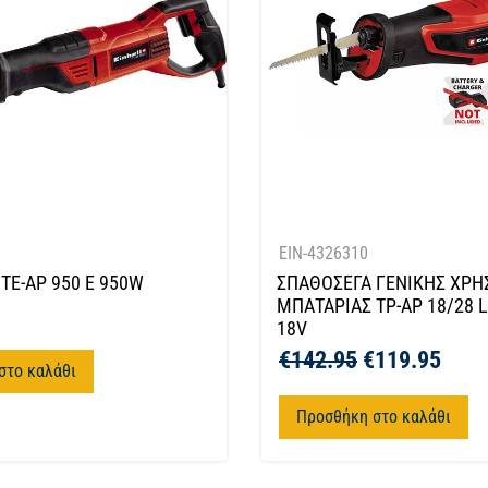
EIN-4326310
TE-AP 950 E 950W
ΣΠΑΘΟΣΕΓΑ ΓΕΝΙΚΗΣ ΧΡΗ
ΜΠΑΤΑΡΙΑΣ TP-AP 18/28 L
18V
€
142.95
€
119.95
στο καλάθι
Προσθήκη στο καλάθι