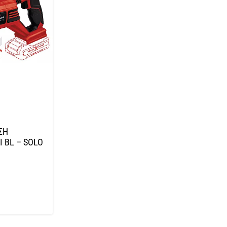
ΣΗ
I BL – SOLO