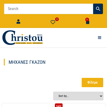
0
0
ΜΗΧΑΝΈΣ ΓΚΑΖΌΝ
Φίλτρα
Sale!