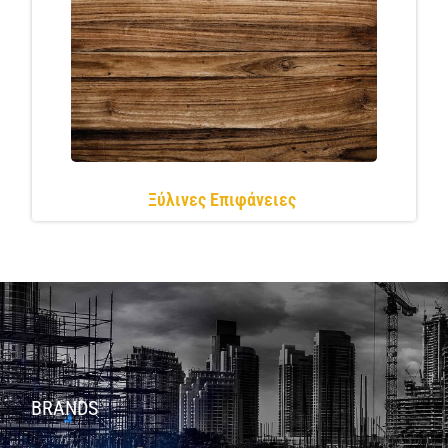
Ξύλινες Επιφάνειες
BRANDS