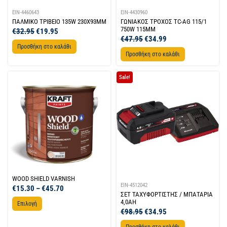
EIN-4460643
EIN-4430960
ΠΑΛΜΙΚΟ ΤΡΙΒΕΙΟ 135W 230X93MM
ΓΩΝΙΑΚΟΣ ΤΡΟΧΟΣ TC-AG 115/1
750W 115MM
€
32.95
€
19.95
€
47.95
€
34.99
Προσθήκη στο καλάθι
Προσθήκη στο καλάθι
Sale!
WOOD SHIELD VARNISH
EIN-4512042
€
15.30
–
€
45.70
ΣΕΤ ΤΑΧΥΦΟΡΤΙΣΤΗΣ / ΜΠΑΤΑΡΙΑ
4,0AH
Επιλογή
€
98.95
€
34.95
Προσθήκη στο καλάθι