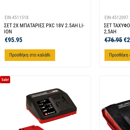
EIN-4511518
EIN-4512097
ΣΕΤ 2Χ ΜΠΑΤΑΡΙΕΣ PXC 18V 2.5AH LI-
ΣΕΤ ΤΑΧΥΦΟ
ION
2,5ΑΗ
€
95.95
€
76.95
€
2
Προσθήκη στο καλάθι
Προσθήκη 
Sale!