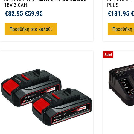
18V 3.0AH
PLUS
€
82.95
€
59.95
€
131.95
€
Προσθήκη στο καλάθι
Προσθήκη 
Sale!