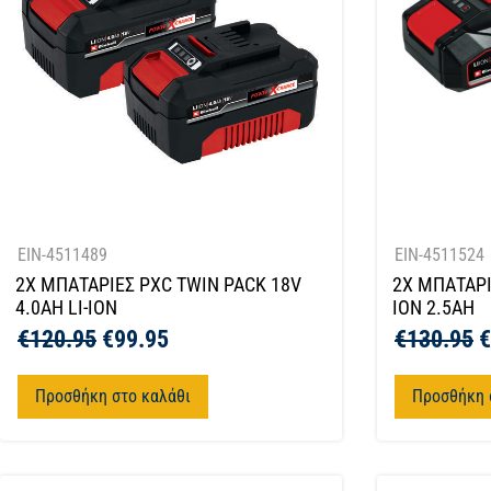
EIN-4511489
EIN-4511524
2X ΜΠΑΤΑΡΙΕΣ PXC TWIN PACK 18V
2Χ ΜΠΑΤΑΡΙ
4.0AH LI-ION
ION 2.5AH
€
120.95
€
99.95
€
130.95
€
Προσθήκη στο καλάθι
Προσθήκη 