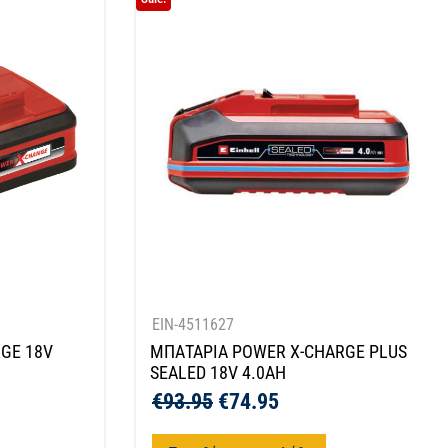
EIN-4511627
GE 18V
ΜΠΑΤΑΡΙΑ POWER X-CHARGE PLUS
SEALED 18V 4.0AH
€
93.95
€
74.95