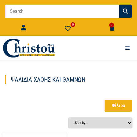
0
0
ΨΑΛΊΔΙΑ ΧΛΌΗΣ ΚΑΙ ΘΆΜΝΩΝ
Φίλτρα