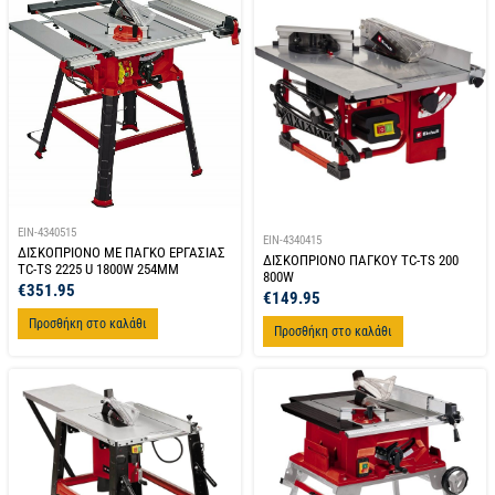
EIN-4340515
EIN-4340415
ΔΙΣΚΟΠΡΙΟΝΟ ΜΕ ΠΑΓΚΟ ΕΡΓΑΣΙΑΣ
ΔΙΣΚΟΠΡΙΟΝΟ ΠΑΓΚΟΥ TC-TS 200
TC-TS 2225 U 1800W 254MM
800W
€
351.95
€
149.95
Προσθήκη στο καλάθι
Προσθήκη στο καλάθι