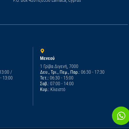
P.O. Box 42016,6530 Larnaca, Cyprus
Μενεού
1 Γρίβα Διγενή, 7000
 13:00 /
Δευ., Τρι., Πεμ., Παρ.
: 06:30 - 17:30
 - 13:00
Τετ.:
06:30 - 15:00
Σαβ.
: 07:00 - 14:00
Κυρ.
: Κλειστό