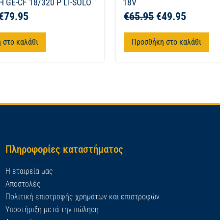
 GE-CF 18/320 P LI-SOLO
18V
€
79.95
€
65.95
€
49.95
 στο καλάθι
Προσθήκη στο καλάθι
Πληροφορίες καταστήματος
Η εταιρεία μας
Αποστολές
Πολιτική επιστροφής χρημάτων και επιστροφών
Υποστήριξη μετά την πώληση