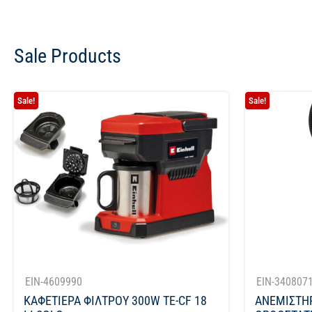
Sale Products
Sale!
Sale!
EIN-4609990
EIN-340807
ΚΑΦΕΤΙΕΡΑ ΦΙΛΤΡΟΥ 300W TE-CF 18
ΑΝΕΜΙΣΤΗ