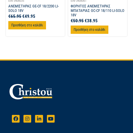
EIN-3408035
EIN-3408061
ΑΝΕΜΙΣΤΗΡΑΣ GE-CF 18/2200 LI-
ΦΟΡΗΤΟΣ ΑΝΕΜΙΣΤΗΡΑΣ
SOLO 18V
ΜΠΑΤΑΡΙΑΣ GC-CF 18/110 LI-SOLO
18V
€
65.95
€
49.95
€
50.95
€
38.95
Προσθήκη στο καλάθι
Προσθήκη στο καλάθι