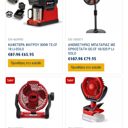
EIN-4609990
EIN-3408071
ΚΑΦΕΤΙΕΡΑ ΦΙΛΤΡΟΥ 300W TE-CF
ΑΝΕΜΙΣΤΗΡΑΣ ΜΠΑΤΑΡΙΑΣ ΜΕ
18 LI-SOLO
ΟΡΘΟΣΤΑΤΗ GE-CF 18/320 P LI-
SOLO
€
87.95
€
65.95
€
107.95
€
79.95
Προσθήκη στο καλάθι
Προσθήκη στο καλάθι
Sale!
Sale!