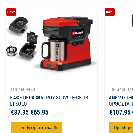
Sale!
Sale!
EIN-4609990
EIN-340807
ΚΑΦΕΤΙΕΡΑ ΦΙΛΤΡΟΥ 300W TE-CF 18
ΑΝΕΜΙΣΤΗ
LI-SOLO
ΟΡΘΟΣΤΑΤΗ
€
87.95
€
65.95
€
107.95
Προσθήκη στο καλάθι
Προσθήκη