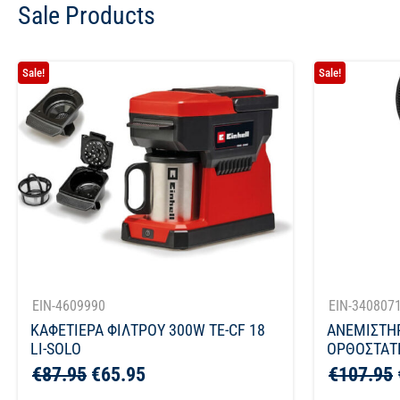
Sale Products
Sale!
Sale!
EIN-4609990
EIN-340807
ΚΑΦΕΤΙΕΡΑ ΦΙΛΤΡΟΥ 300W TE-CF 18
ΑΝΕΜΙΣΤΗ
LI-SOLO
ΟΡΘΟΣΤΑΤΗ
€
87.95
€
65.95
€
107.95