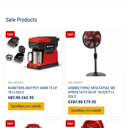
Sale Products
Sale!
Sale!
EIN-4609990
EIN-3408071
ΚΑΦΕΤΙΕΡΑ ΦΙΛΤΡΟΥ 300W TE-CF
ΑΝΕΜΙΣΤΗΡΑΣ ΜΠΑΤΑΡΙΑΣ ΜΕ
18 LI-SOLO
ΟΡΘΟΣΤΑΤΗ GE-CF 18/320 P LI-
SOLO
€
87.95
€
65.95
€
107.95
€
79.95
Προσθήκη στο καλάθι
Προσθήκη στο καλάθι
Sale!
Sale!