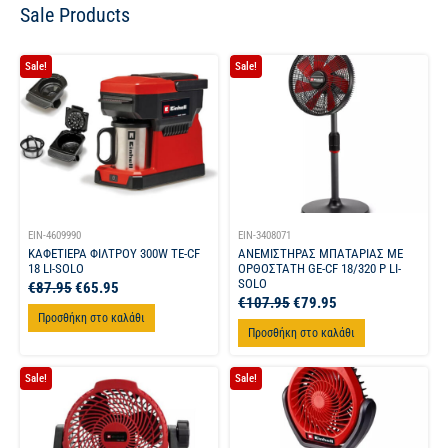
Sale Products
Sale!
Sale!
EIN-4609990
EIN-3408071
ΚΑΦΕΤΙΕΡΑ ΦΙΛΤΡΟΥ 300W TE-CF
ΑΝΕΜΙΣΤΗΡΑΣ ΜΠΑΤΑΡΙΑΣ ΜΕ
18 LI-SOLO
ΟΡΘΟΣΤΑΤΗ GE-CF 18/320 P LI-
SOLO
€
87.95
€
65.95
€
107.95
€
79.95
Προσθήκη στο καλάθι
Προσθήκη στο καλάθι
Sale!
Sale!