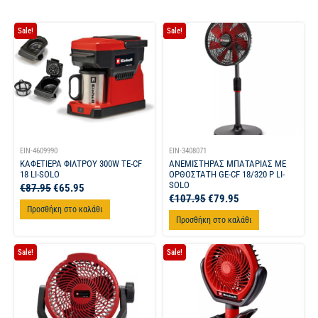
Sale!
Sale!
EIN-4609990
EIN-3408071
ΚΑΦΕΤΙΕΡΑ ΦΙΛΤΡΟΥ 300W TE-CF
ΑΝΕΜΙΣΤΗΡΑΣ ΜΠΑΤΑΡΙΑΣ ΜΕ
18 LI-SOLO
ΟΡΘΟΣΤΑΤΗ GE-CF 18/320 P LI-
SOLO
€
87.95
€
65.95
€
107.95
€
79.95
Προσθήκη στο καλάθι
Προσθήκη στο καλάθι
Sale!
Sale!