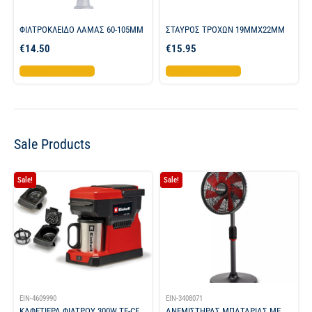
ΦΙΛΤΡΟΚΛΕΙΔΟ ΛΑΜΑΣ 60-105MM
ΣΤΑΥΡΟΣ ΤΡΟΧΩΝ 19MMX22MM
€
14.50
€
15.95
Προσθήκη στο καλάθι
Προσθήκη στο καλάθι
Sale Products
Sale!
Sale!
EIN-4609990
EIN-3408071
ΚΑΦΕΤΙΕΡΑ ΦΙΛΤΡΟΥ 300W TE-CF
ΑΝΕΜΙΣΤΗΡΑΣ ΜΠΑΤΑΡΙΑΣ ΜΕ