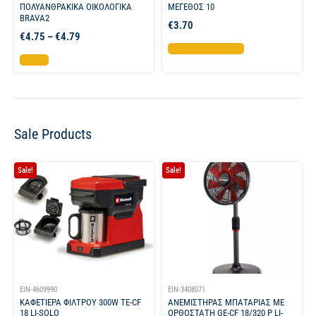
ΠΟΛΥΑΝΘΡΑΚΙΚΑ ΟΙΚΟΛΟΓΙΚΑ
ΜΕΓΕΘΟΣ 10
BRAVA2
€
3.70
€
4.75
–
€
4.79
Προσθήκη στο καλάθι
Επιλογή
Sale Products
Sale!
Sale!
EIN-4609990
EIN-3408071
ΚΑΦΕΤΙΕΡΑ ΦΙΛΤΡΟΥ 300W TE-CF
ΑΝΕΜΙΣΤΗΡΑΣ ΜΠΑΤΑΡΙΑΣ ΜΕ
18 LI-SOLO
ΟΡΘΟΣΤΑΤΗ GE-CF 18/320 P LI-