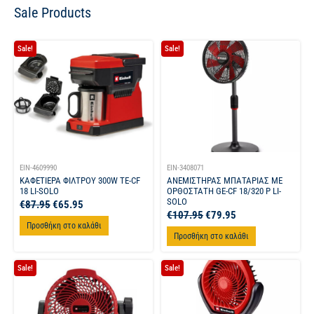
Sale Products
Sale!
Sale!
EIN-4609990
EIN-3408071
ΚΑΦΕΤΙΕΡΑ ΦΙΛΤΡΟΥ 300W TE-CF
ΑΝΕΜΙΣΤΗΡΑΣ ΜΠΑΤΑΡΙΑΣ ΜΕ
18 LI-SOLO
ΟΡΘΟΣΤΑΤΗ GE-CF 18/320 P LI-
SOLO
€
87.95
€
65.95
€
107.95
€
79.95
Προσθήκη στο καλάθι
Προσθήκη στο καλάθι
Sale!
Sale!