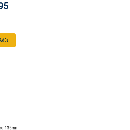
95
λάθι
λου 135mm