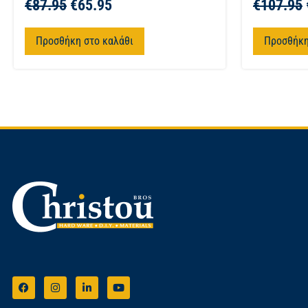
€
87.95
€
65.95
€
107.95
Προσθήκη στο καλάθι
Προσθήκη