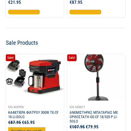
€
21.95
€
87.95
Προσθήκη στο καλάθι
Προσθήκη στο καλάθι
Sale Products
Sale!
Sale!
EIN-4609990
EIN-3408071
ΚΑΦΕΤΙΕΡΑ ΦΙΛΤΡΟΥ 300W TE-CF
ΑΝΕΜΙΣΤΗΡΑΣ ΜΠΑΤΑΡΙΑΣ ΜΕ
18 LI-SOLO
ΟΡΘΟΣΤΑΤΗ GE-CF 18/320 P LI-
SOLO
€
87.95
€
65.95
€
107.95
€
79.95