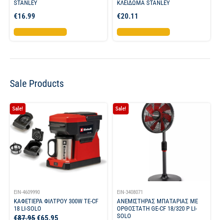
STANLEY
ΚΛΕΙΔΩΜΑ STANLEY
€
16.99
€
20.11
Προσθήκη στο καλάθι
Προσθήκη στο καλάθι
Sale Products
Sale!
Sale!
EIN-4609990
EIN-3408071
ΚΑΦΕΤΙΕΡΑ ΦΙΛΤΡΟΥ 300W TE-CF
ΑΝΕΜΙΣΤΗΡΑΣ ΜΠΑΤΑΡΙΑΣ ΜΕ
18 LI-SOLO
ΟΡΘΟΣΤΑΤΗ GE-CF 18/320 P LI-
SOLO
€
87.95
€
65.95