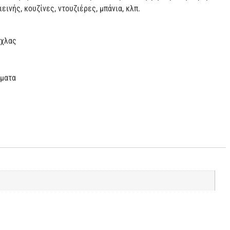
εινής, κουζίνες, ντουζιέρες, μπάνια, κλπ.
ύχλας
ώματα