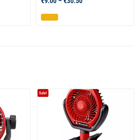
€
9.00
–
€
30.50
Επιλογή
Sale!