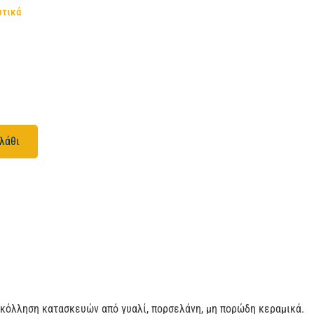
ωτικά
λάθι
γκόλληση κατασκευών από γυαλί, πορσελάνη, μη πορώδη κεραμικά.