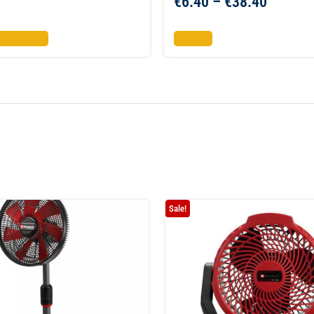
€
6.40
–
€
38.40
το καλάθι
Επιλογή
Sale!