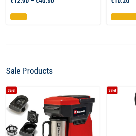
€
12.90
–
€
40.90
€
10.20
Επιλογή
Προσθήκη σ
Sale Products
Sale!
Sale!