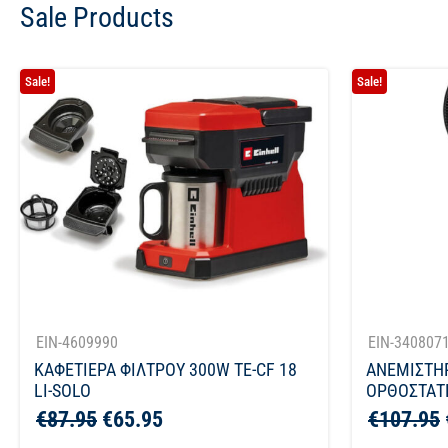
Sale Products
Sale!
Sale!
EIN-4609990
EIN-340807
ΚΑΦΕΤΙΕΡΑ ΦΙΛΤΡΟΥ 300W TE-CF 18
ΑΝΕΜΙΣΤΗ
LI-SOLO
ΟΡΘΟΣΤΑΤΗ
€
87.95
€
65.95
€
107.95