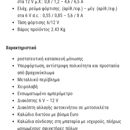
στα 12 V μ.Χ.: 0,8 / 1,2 – 4,6 / 6,5 A
Ελάχ. ρεύμα φόρτισης. (αρίθ./εφ.) – μέγ. (αρίθ./εφ.)
στα 6 V d.c. : 0,55 / 0,85 – 5,6 / 8 A
Τάση φόρτισης 6/12 V
Βάρος προϊόντος 2.43 Kg
Χαρακτηριστικά
ροστατευτική κατασκευή μόνωσης
Υπερφόρτωση, αντίστροφη πολικότητα και προστασία
από βραχυκύκλωμα
Μεταλλικό περίβλημα
Χειρολαβή
Ενσωματωμένο αμπερόμετρο
Διακόπτης 6 V – 12 V
Διακόπτη αλλαγής αυτοκινήτου σε μοτοσικλέτα
Καλώδιο δικτύου με βύσμα Euro
Καλώδια σύνδεσης στη μπαταρία με ισχυρούς, πλήρως
μονωμένους σφιγκτήρες πόλων