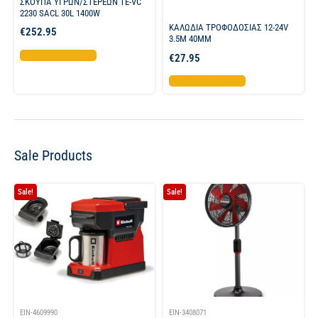
ΣΚΟΥΠΑ ΥΓΡΩΝ/ΣΤΕΡΕΩΝ TE-VC
2230 SACL 30L 1400W
ΚΑΛΩΔΙΑ ΤΡΟΦΟΔΟΣΙΑΣ 12-24V
€
252.95
3.5M 40MM
Προσθήκη στο καλάθι
€
27.95
Προσθήκη στο καλάθι
Sale Products
Sale!
Sale!
EIN-4609990
EIN-3408071