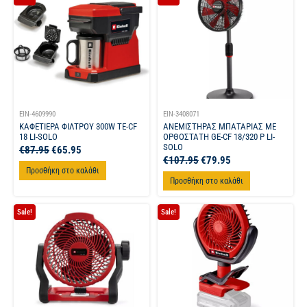
EIN-4609990
EIN-3408071
ΚΑΦΕΤΙΕΡΑ ΦΙΛΤΡΟΥ 300W TE-CF
ΑΝΕΜΙΣΤΗΡΑΣ ΜΠΑΤΑΡΙΑΣ ΜΕ
18 LI-SOLO
ΟΡΘΟΣΤΑΤΗ GE-CF 18/320 P LI-
SOLO
€
87.95
€
65.95
€
107.95
€
79.95
Προσθήκη στο καλάθι
Προσθήκη στο καλάθι
Sale!
Sale!