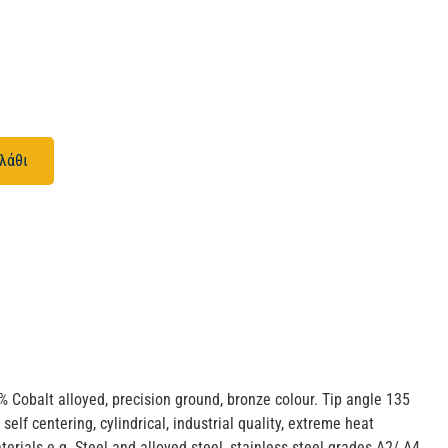
λάθι
5% Cobalt alloyed, precision ground, bronze colour. Tip angle 135
self centering, cylindrical, industrial quality, extreme heat
aterials e.g. Steel and alloyed steel, stainless steel grades A2/ A4,