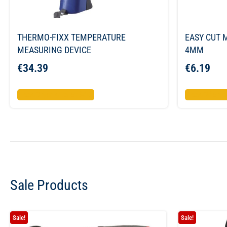
THERMO-FIXX TEMPERATURE
EASY CUT M
MEASURING DEVICE
4MM
€
34.39
€
6.19
Προσθήκη στο καλάθι
Προσθήκη σ
Sale Products
Sale!
Sale!