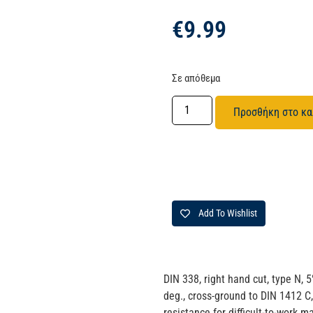
€
9.99
Σε απόθεμα
Προσθήκη στο κα
Add To Wishlist
DIN 338, right hand cut, type N, 
deg., cross-ground to DIN 1412 C, 
resistance for difficult-to-work m