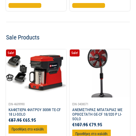
Προσθήκη στο καλάθι
Προσθήκη στο καλάθι
Sale Products
Sale!
Sale!
EIN-4609990
EIN-3408071
ΚΑΦΕΤΙΕΡΑ ΦΙΛΤΡΟΥ 300W TE-CF
ΑΝΕΜΙΣΤΗΡΑΣ ΜΠΑΤΑΡΙΑΣ ΜΕ
18 LI-SOLO
ΟΡΘΟΣΤΑΤΗ GE-CF 18/320 P LI-
SOLO
€
87.95
€
65.95
€
107.95
€
79.95
Προσθήκη στο καλάθι
Προσθήκη στο καλάθι