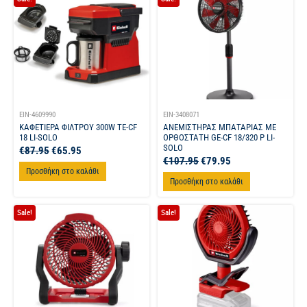
EIN-4609990
EIN-3408071
ΚΑΦΕΤΙΕΡΑ ΦΙΛΤΡΟΥ 300W TE-CF
ΑΝΕΜΙΣΤΗΡΑΣ ΜΠΑΤΑΡΙΑΣ ΜΕ
18 LI-SOLO
ΟΡΘΟΣΤΑΤΗ GE-CF 18/320 P LI-
SOLO
€
87.95
€
65.95
€
107.95
€
79.95
Προσθήκη στο καλάθι
Προσθήκη στο καλάθι
Sale!
Sale!