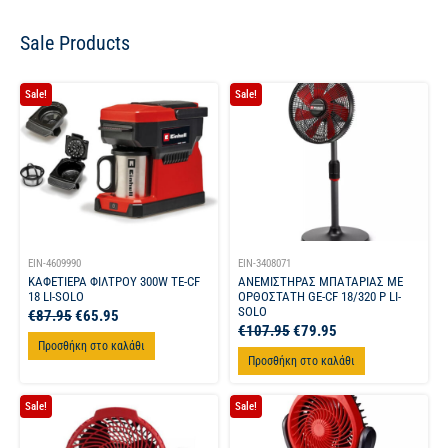
Sale Products
Sale!
Sale!
EIN-4609990
EIN-3408071
ΚΑΦΕΤΙΕΡΑ ΦΙΛΤΡΟΥ 300W TE-CF
ΑΝΕΜΙΣΤΗΡΑΣ ΜΠΑΤΑΡΙΑΣ ΜΕ
18 LI-SOLO
ΟΡΘΟΣΤΑΤΗ GE-CF 18/320 P LI-
SOLO
€
87.95
€
65.95
€
107.95
€
79.95
Προσθήκη στο καλάθι
Προσθήκη στο καλάθι
Sale!
Sale!