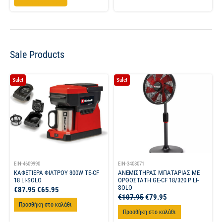
Προσθήκη στο καλάθι
Sale Products
Sale!
Sale!
EIN-4609990
EIN-3408071
ΚΑΦΕΤΙΕΡΑ ΦΙΛΤΡΟΥ 300W TE-CF
ΑΝΕΜΙΣΤΗΡΑΣ ΜΠΑΤΑΡΙΑΣ ΜΕ
18 LI-SOLO
ΟΡΘΟΣΤΑΤΗ GE-CF 18/320 P LI-
SOLO
€
87.95
€
65.95
€
107.95
€
79.95
Προσθήκη στο καλάθι
Προσθήκη στο καλάθι