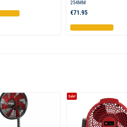
254MM
€
71.95
το καλάθι
Προσθήκη στο καλάθι
Sale!