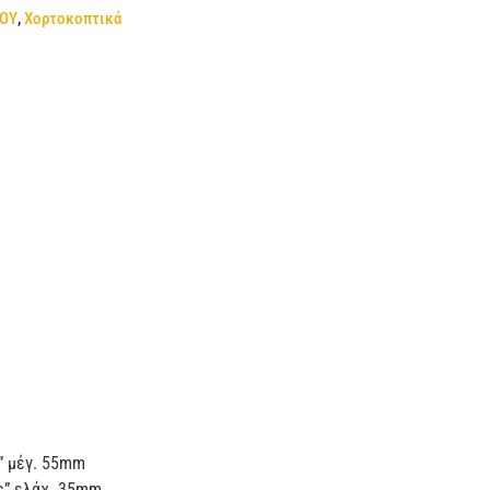
ΠΟΥ
,
Χορτοκοπτικά
” μέγ. 55mm
ς” ελάχ. 35mm