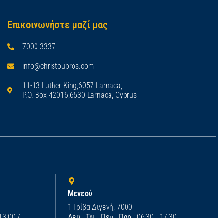
Επικοινωνήστε μαζί μας
7000 3337
info@christoubros.com
11-13 Luther King,6057 Larnaca,
P.O. Box 42016,6530 Larnaca, Cyprus
Μενεού
1 Γρίβα Διγενή, 7000
 13:00 /
Δευ., Τρι., Πεμ., Παρ.
: 06:30 - 17:30