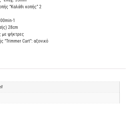
οπής “Καλάθι κοπής” 2
000min-1
πής) 28cm
ς με ψήκτρες
ς “Trimmer Cart”: αξονικό
ll