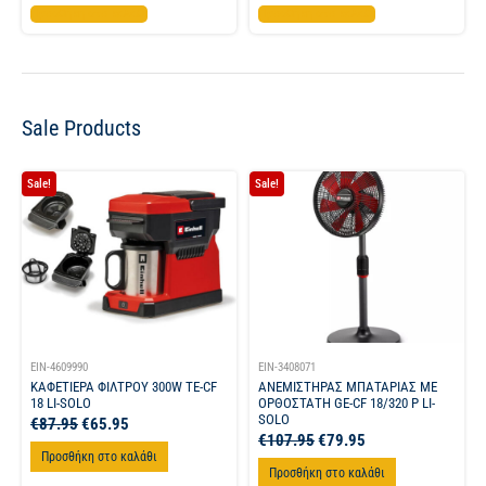
Προσθήκη στο καλάθι
Προσθήκη στο καλάθι
Sale Products
Sale!
Sale!
EIN-4609990
EIN-3408071
ΚΑΦΕΤΙΕΡΑ ΦΙΛΤΡΟΥ 300W TE-CF
ΑΝΕΜΙΣΤΗΡΑΣ ΜΠΑΤΑΡΙΑΣ ΜΕ
18 LI-SOLO
ΟΡΘΟΣΤΑΤΗ GE-CF 18/320 P LI-
SOLO
€
87.95
€
65.95
€
107.95
€
79.95
Προσθήκη στο καλάθι
Προσθήκη στο καλάθι