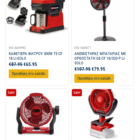
EIN-4609990
EIN-3408071
ΚΑΦΕΤΙΕΡΑ ΦΙΛΤΡΟΥ 300W TE-CF
ΑΝΕΜΙΣΤΗΡΑΣ ΜΠΑΤΑΡΙΑΣ ΜΕ
18 LI-SOLO
ΟΡΘΟΣΤΑΤΗ GE-CF 18/320 P LI-
SOLO
€
87.95
€
65.95
€
107.95
€
79.95
Προσθήκη στο καλάθι
Προσθήκη στο καλάθι
Sale!
Sale!