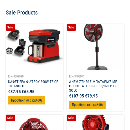
Sale Products
Sale!
Sale!
EIN-4609990
EIN-3408071
ΚΑΦΕΤΙΕΡΑ ΦΙΛΤΡΟΥ 300W TE-CF
ΑΝΕΜΙΣΤΗΡΑΣ ΜΠΑΤΑΡΙΑΣ ΜΕ
18 LI-SOLO
ΟΡΘΟΣΤΑΤΗ GE-CF 18/320 P LI-
SOLO
€
87.95
€
65.95
€
107.95
€
79.95
Προσθήκη στο καλάθι
Προσθήκη στο καλάθι
Sale!
Sale!