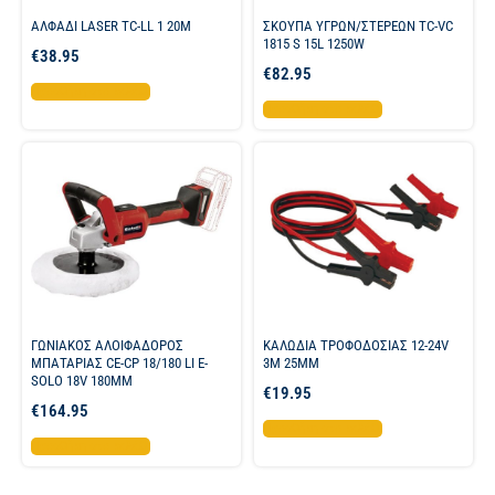
ΑΛΦΑΔΙ LASER TC-LL 1 20M
ΣΚΟΥΠΑ ΥΓΡΩΝ/ΣΤΕΡΕΩΝ TC-VC
1815 S 15L 1250W
€
38.95
€
82.95
Προσθήκη στο καλάθι
Προσθήκη στο καλάθι
ΓΩΝΙΑΚΟΣ ΑΛΟΙΦΑΔΟΡΟΣ
ΚΑΛΩΔΙΑ ΤΡΟΦΟΔΟΣΙΑΣ 12-24V
ΜΠΑΤΑΡΙΑΣ CE-CP 18/180 LI E-
3M 25MM
SOLO 18V 180MM
€
19.95
€
164.95
Προσθήκη στο καλάθι
Προσθήκη στο καλάθι