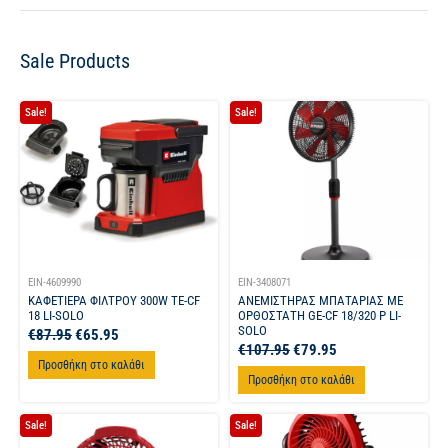
Sale Products
Sale!
Sale!
EIN-4609990
EIN-3408071
ΚΑΦΕΤΙΕΡΑ ΦΙΛΤΡΟΥ 300W TE-CF
ΑΝΕΜΙΣΤΗΡΑΣ ΜΠΑΤΑΡΙΑΣ ΜΕ
18 LI-SOLO
ΟΡΘΟΣΤΑΤΗ GE-CF 18/320 P LI-
SOLO
€
87.95
€
65.95
€
107.95
€
79.95
Προσθήκη στο καλάθι
Προσθήκη στο καλάθι
Sale!
Sale!