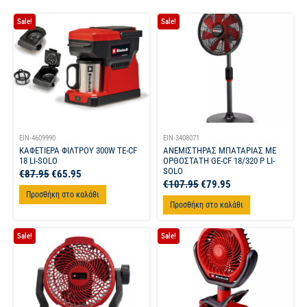
Sale!
Sale!
EIN-4609990
EIN-3408071
ΚΑΦΕΤΙΕΡΑ ΦΙΛΤΡΟΥ 300W TE-CF
ΑΝΕΜΙΣΤΗΡΑΣ ΜΠΑΤΑΡΙΑΣ ΜΕ
18 LI-SOLO
ΟΡΘΟΣΤΑΤΗ GE-CF 18/320 P LI-
SOLO
€
87.95
€
65.95
€
107.95
€
79.95
Προσθήκη στο καλάθι
Προσθήκη στο καλάθι
Sale!
Sale!