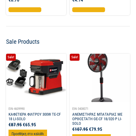
Προσθήκη στο καλάθι
Προσθήκη στο καλάθι
Sale Products
Sale!
Sale!
EIN-4609990
EIN-3408071
ΚΑΦΕΤΙΕΡΑ ΦΙΛΤΡΟΥ 300W TE-CF
ΑΝΕΜΙΣΤΗΡΑΣ ΜΠΑΤΑΡΙΑΣ ΜΕ
18 LI-SOLO
ΟΡΘΟΣΤΑΤΗ GE-CF 18/320 P LI-
SOLO
€
87.95
€
65.95
€
107.95
€
79.95
Προσθήκη στο καλάθι