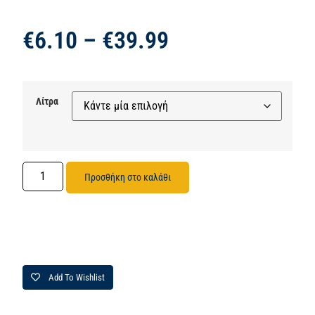
€
6.10
–
€
39.99
Λίτρα
Προσθήκη στο καλάθι
Add To Wishlist