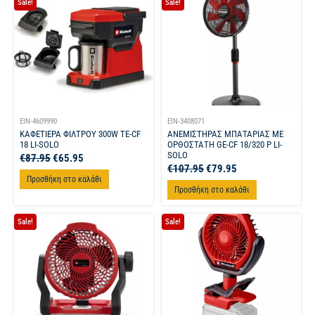
Sale!
Sale!
EIN-4609990
EIN-3408071
ΚΑΦΕΤΙΕΡΑ ΦΙΛΤΡΟΥ 300W TE-CF
ΑΝΕΜΙΣΤΗΡΑΣ ΜΠΑΤΑΡΙΑΣ ΜΕ
18 LI-SOLO
ΟΡΘΟΣΤΑΤΗ GE-CF 18/320 P LI-
SOLO
€
87.95
€
65.95
€
107.95
€
79.95
Προσθήκη στο καλάθι
Προσθήκη στο καλάθι
Sale!
Sale!