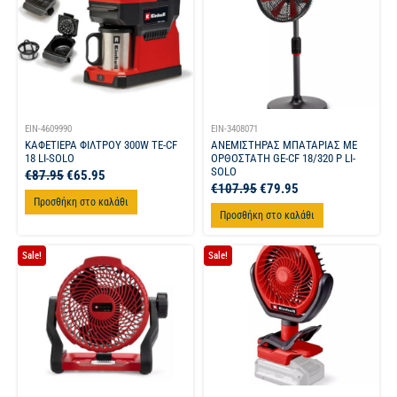
EIN-4609990
EIN-3408071
ΚΑΦΕΤΙΕΡΑ ΦΙΛΤΡΟΥ 300W TE-CF
ΑΝΕΜΙΣΤΗΡΑΣ ΜΠΑΤΑΡΙΑΣ ΜΕ
18 LI-SOLO
ΟΡΘΟΣΤΑΤΗ GE-CF 18/320 P LI-
SOLO
€
87.95
€
65.95
€
107.95
€
79.95
Προσθήκη στο καλάθι
Προσθήκη στο καλάθι
Sale!
Sale!