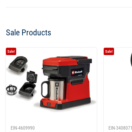
Sale Products
Sale!
Sale!
EIN-4609990
EIN-340807