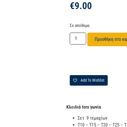
€
9.00
Σε απόθεμα
Προσθήκη στο κα
Add To Wishlist
Κλειδιά torx γωνία
Σετ 9 τεμαχίων
T10 – T15 – T20 – T25 – T