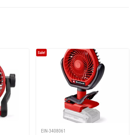
Sale!
EIN-3408061