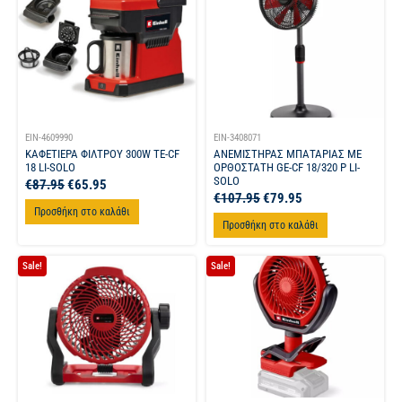
EIN-4609990
EIN-3408071
ΚΑΦΕΤΙΕΡΑ ΦΙΛΤΡΟΥ 300W TE-CF
ΑΝΕΜΙΣΤΗΡΑΣ ΜΠΑΤΑΡΙΑΣ ΜΕ
18 LI-SOLO
ΟΡΘΟΣΤΑΤΗ GE-CF 18/320 P LI-
SOLO
€
87.95
€
65.95
€
107.95
€
79.95
Προσθήκη στο καλάθι
Προσθήκη στο καλάθι
Sale!
Sale!