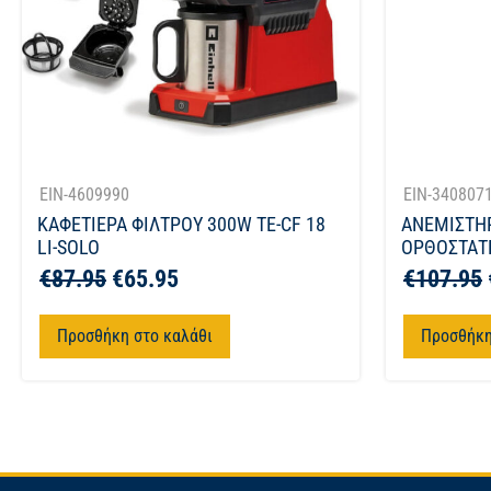
EIN-4609990
EIN-340807
ΚΑΦΕΤΙΕΡΑ ΦΙΛΤΡΟΥ 300W TE-CF 18
ΑΝΕΜΙΣΤΗ
LI-SOLO
ΟΡΘΟΣΤΑΤΗ
€
87.95
€
65.95
€
107.95
Προσθήκη στο καλάθι
Προσθήκη