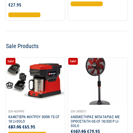
Προσθήκη στο καλάθι
€
27.95
Προσθήκη στο καλάθι
Sale Products
Sale!
Sale!
EIN-4609990
EIN-3408071
ΚΑΦΕΤΙΕΡΑ ΦΙΛΤΡΟΥ 300W TE-CF
ΑΝΕΜΙΣΤΗΡΑΣ ΜΠΑΤΑΡΙΑΣ ΜΕ
18 LI-SOLO
ΟΡΘΟΣΤΑΤΗ GE-CF 18/320 P LI-
SOLO
€
87.95
€
65.95
€
107.95
€
79.95