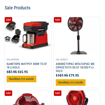
Sale Products
Sale!
Sale!
EIN-4609990
EIN-3408071
ΚΑΦΕΤΙΕΡΑ ΦΙΛΤΡΟΥ 300W TE-CF
ΑΝΕΜΙΣΤΗΡΑΣ ΜΠΑΤΑΡΙΑΣ ΜΕ
18 LI-SOLO
ΟΡΘΟΣΤΑΤΗ GE-CF 18/320 P LI-
SOLO
€
87.95
€
65.95
€
107.95
€
79.95
Προσθήκη στο καλάθι
Προσθήκη στο καλάθι
Sale!
Sale!