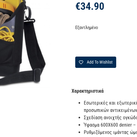
€
34.90
Εξαντλημένο
Add To Wishlist
Χαρακτηριστικά
Εσωτερικές και εξωτερικ
προσωπικών αντικειμένω
Σχεδίαση ανοιχτής ογκώδ
Ύφασμα 600X600 denier – 
Ρυθμιζόμενος ιμάντας ώμ