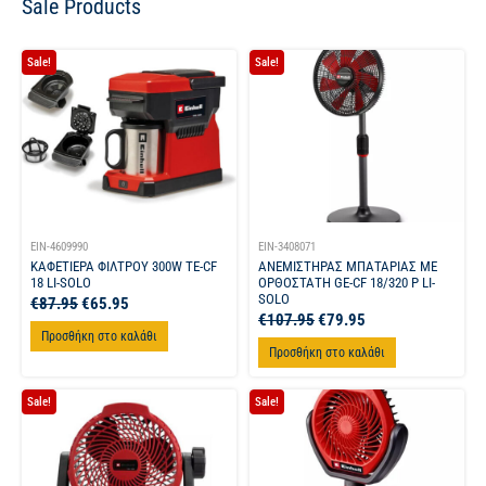
Sale Products
Sale!
Sale!
EIN-4609990
EIN-3408071
ΚΑΦΕΤΙΕΡΑ ΦΙΛΤΡΟΥ 300W TE-CF
ΑΝΕΜΙΣΤΗΡΑΣ ΜΠΑΤΑΡΙΑΣ ΜΕ
18 LI-SOLO
ΟΡΘΟΣΤΑΤΗ GE-CF 18/320 P LI-
SOLO
€
87.95
€
65.95
€
107.95
€
79.95
Προσθήκη στο καλάθι
Προσθήκη στο καλάθι
Sale!
Sale!