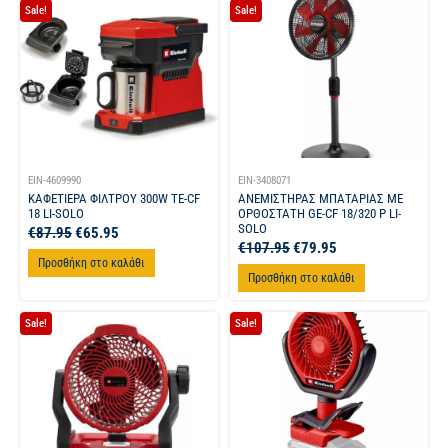
Sale!
Sale!
EIN-4609990
EIN-3408071
ΚΑΦΕΤΙΕΡΑ ΦΙΛΤΡΟΥ 300W TE-CF
ΑΝΕΜΙΣΤΗΡΑΣ ΜΠΑΤΑΡΙΑΣ ΜΕ
18 LI-SOLO
ΟΡΘΟΣΤΑΤΗ GE-CF 18/320 P LI-
SOLO
€
87.95
€
65.95
€
107.95
€
79.95
Προσθήκη στο καλάθι
Προσθήκη στο καλάθι
Sale!
Sale!