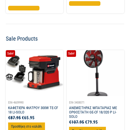
Προσθήκη στο καλάθι
Προσθήκη στο καλάθι
Sale Products
Sale!
Sale!
EIN-4609990
EIN-3408071
ΚΑΦΕΤΙΕΡΑ ΦΙΛΤΡΟΥ 300W TE-CF
ΑΝΕΜΙΣΤΗΡΑΣ ΜΠΑΤΑΡΙΑΣ ΜΕ
18 LI-SOLO
ΟΡΘΟΣΤΑΤΗ GE-CF 18/320 P LI-
SOLO
€
87.95
€
65.95
€
107.95
€
79.95
Προσθήκη στο καλάθι