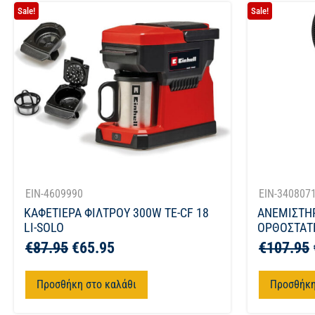
Sale!
Sale!
EIN-4609990
EIN-340807
ΚΑΦΕΤΙΕΡΑ ΦΙΛΤΡΟΥ 300W TE-CF 18
ΑΝΕΜΙΣΤΗ
LI-SOLO
ΟΡΘΟΣΤΑΤΗ
€
87.95
€
65.95
€
107.95
Προσθήκη στο καλάθι
Προσθήκη