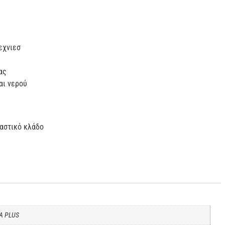
εχνιεσ
ας
αι νερού
υαστικό κλάδο
A PLUS