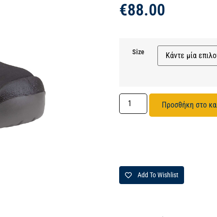
€
88.00
Size
Προσθήκη στο κα
Add To Wishlist