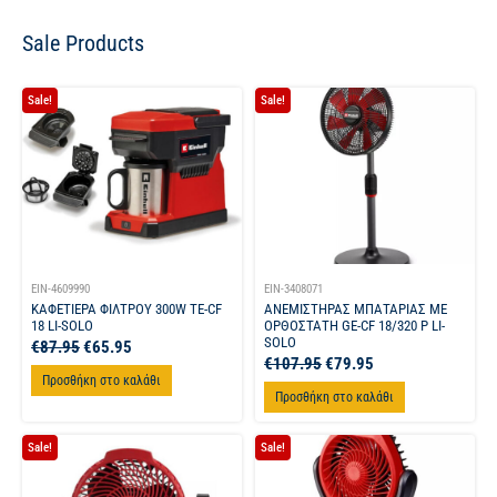
Sale Products
Sale!
Sale!
EIN-4609990
EIN-3408071
ΚΑΦΕΤΙΕΡΑ ΦΙΛΤΡΟΥ 300W TE-CF
ΑΝΕΜΙΣΤΗΡΑΣ ΜΠΑΤΑΡΙΑΣ ΜΕ
18 LI-SOLO
ΟΡΘΟΣΤΑΤΗ GE-CF 18/320 P LI-
SOLO
€
87.95
€
65.95
€
107.95
€
79.95
Προσθήκη στο καλάθι
Προσθήκη στο καλάθι
Sale!
Sale!