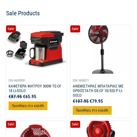
Sale Products
Sale!
Sale!
EIN-4609990
EIN-3408071
ΚΑΦΕΤΙΕΡΑ ΦΙΛΤΡΟΥ 300W TE-CF
ΑΝΕΜΙΣΤΗΡΑΣ ΜΠΑΤΑΡΙΑΣ ΜΕ
18 LI-SOLO
ΟΡΘΟΣΤΑΤΗ GE-CF 18/320 P LI-
SOLO
€
87.95
€
65.95
€
107.95
€
79.95
Προσθήκη στο καλάθι
Προσθήκη στο καλάθι
Sale!
Sale!